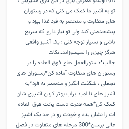
\n\nویدئو معرفی بازی‏ در این بازی مدیریتی ،
تو به آشپز ما کمک می کنی که در رستوران
های متفاوت و منحصر به فرد غذا بپزد و
پیشخدمتی کند ولی تو نیاز داری که سریع
باشی و بسیار توجه کنی : یک آشپز واقعی
هرگز چیزی را نمی‏سوزاند..‏نکات
جالب‏*دستورالعمل های فوق العاده را در
رستوران های متفاوت آماده کن‏*رستوران های
تجملی ، شگفت انگیز و منحصر به فرد‏*به
آشپز های نا امید براب بهتر کردن آشپزی شان
کمک کن‏*همه قدرت دست پخت فوق العاده
ات را نشان بده و خودت رو در حد یک آشپز
عالی برسان‏*300 مرحله های متفاوت در فصل