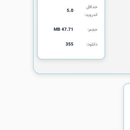
حداقل
5.0
اندروید:
حجم:
47.71 MB
دانلود:
355