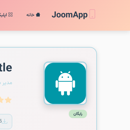
JoomApp
خانه
اپلی
tle
مدیر 
رایگان
5