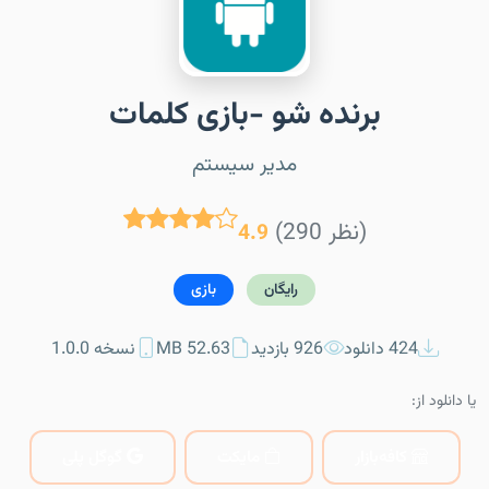
برنده شو -بازی کلمات
مدیر سیستم
(290 نظر)
4.9
رایگان
بازی
424 دانلود
926 بازدید
52.63 MB
نسخه 1.0.0
یا دانلود از:
کافه‌بازار
مایکت
گوگل پلی