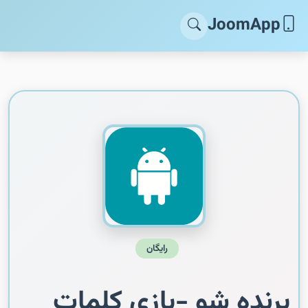
JoomApp
رایگان
برنده شو -بازی کلمات