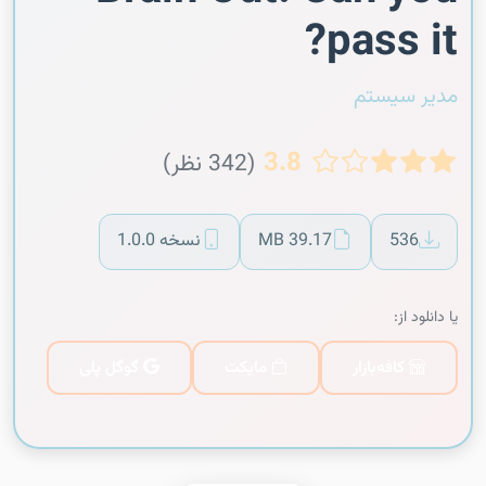
pass it?
مدیر سیستم
3.8
(342 نظر)
536
39.17 MB
نسخه 1.0.0
یا دانلود از:
کافه‌بازار
مایکت
گوگل پلی