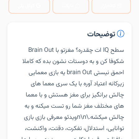
کافه‌بازار
مایکت
گوگل پلی
توضیحات
‏‏سطح IQ ات چقدره؟ مغزتو با Brain Out
شکوفا کن و به دوستات نشون بده که کاملا
احمق نیستی brain Out یه بازی معمایی
زیرکانه اعتیاد آوره با یک سری معما های
چالش برانگیز برای مغز هستش و با معما
های مختلف مغز شما رو تست میکنه و به
چالش میکشه.\n\nویدئو معرفی بازی‏ بازی
توانایی، استدلال، تفکرت، دقتت، واکنشت،