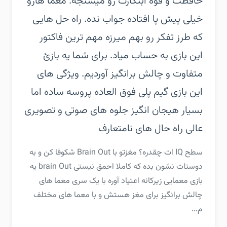
حافظت و قوه ابتکارت رو میسنجه. معما هارو
خیلی پیش پا افتاده جواب نده. راه حل هایی
که طرز تفکر رو بهم میرزه مهم ترین فاکتور
این بازی به حساب میاد. برای شما یه بازئ
متفاوت و چالش برانگیز آوردیم.‏ ویژگی های
این بازی‏ گیم پلی فوق العاده‏ پروسه ساده اما
بسیار هیجان انگیز‏ جلوه های صوتی و تصویری
عالی‏ راه حال های نامتعارف
‏‏سطح IQ ات چقدره؟ مغزتو با Brain Out شکوفا کن و به
دوستات نشون بده که کاملا احمق نیستی brain Out یه
بازی معمایی زیرکانه اعتیاد آوره با یک سری معما های
چالش برانگیز برای مغز هستش و با معما های مختلف
م...