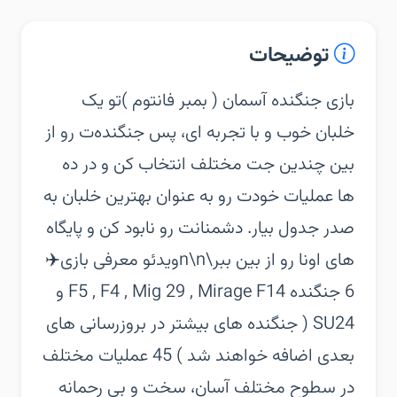
توضیحات
‏‏بازی جنگنده آسمان ( بمبر فانتوم )‏تو یک
خلبان خوب و با تجربه ای، پس جنگنده‌ت رو از
بین چندین جت مختلف انتخاب کن و در ده
ها عملیات خودت رو به عنوان بهترین خلبان به
صدر جدول بیار. دشمنانت رو نابود کن و پایگاه
های اونا رو از بین ببر\n\nویدئو معرفی بازی‏✈️
6 جنگنده F5 , F4 , Mig 29 , Mirage F14 و
SU24 ( جنگنده های بیشتر در بروزرسانی های
بعدی اضافه خواهند شد )‏ 45 عملیات مختلف
در سطوح مختلف آسان، سخت و بی رحمانه ‏