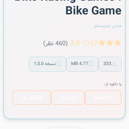
Bike Game
مدیر سیستم
3.5
(460 نظر)
333
4.77 MB
نسخه 1.0.0
یا دانلود از:
کافه‌بازار
مایکت
گوگل پلی