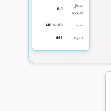
حداقل
5.0
اندروید:
حجم:
61.88 MB
دانلود:
661