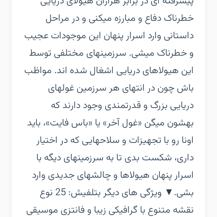
پیشرفته ای در برابر هزاران هیولای دریایی
خطرناک دفاع و مبارزه میکنی و در مراحل
داستانی وارد اسرار پنهان این موجودات عجیب
و خطرناک میشی. سرزمینهای مختلفی توسط
این هیولاهای دریایی اشغال شده اند. مواظب
باش چون در انتهای هر سرزمین غولهای
دریایی بزرگ و قدرتمندی وجود دارند که
بهشون میگن «غول آخر» یا «باس فایت»، باید
اونا رو با تجهیزات و سلاحهایی که در اختیار
داری، شکست بدی تا به سرزمینهای دیگه با
اسرار پنهان هیولاها و چالشهای جدیدی وارد
بشی.‏▼ ویژگی های دیگر بتلفیش:‏ 25 نوع
نقشه متنوع با گرافیکی زیبا و فانتزی‏ موسیقی