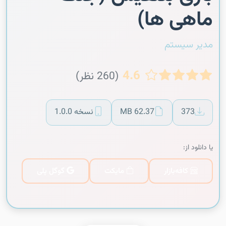
ماهی ها)
مدیر سیستم
4.6
(260 نظر)
373
62.37 MB
نسخه 1.0.0
یا دانلود از:
کافه‌بازار
مایکت
گوگل پلی