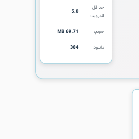
حداقل
5.0
اندروید:
حجم:
69.71 MB
دانلود:
384