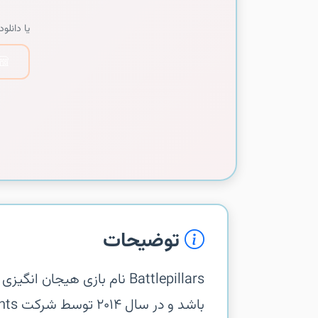
یا دانلود 
توضیحات
‏‏Battlepillars نام بازی هی