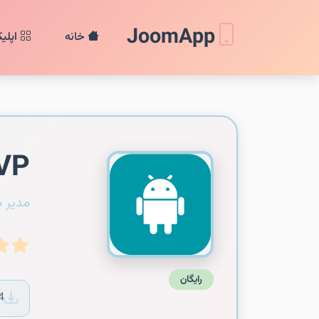
JoomApp
خانه
اپلی
PVP
مدیر 
رایگان
4