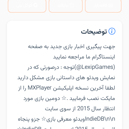
کافه‌بازار
مایکت
گوگل پلی
توضیحات
‏‏جهت پیگیری اخبار بازی جدید به صفحه
اینستاگرام ما مراجعه نمایید
(LexipGames@)‏توجه : درصورتی که در
نمایش ویدئو های داستانی بازی مشکل دارید
لطفا آخرین نسخه اپلیکیشن MXPlayer را از
مایکت نصب فرمایید .‏☆ دومین بازی مورد
انتظار سال 2015 از سوی سایت
IndieDB\n\nویدئو معرفی بازی‏☆ جزو پنجاه