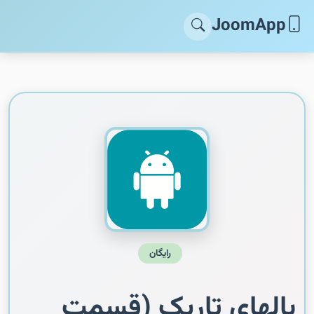
JoomApp
رایگان
بالهای تاریک (قسمت