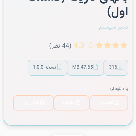
اول)
مدیر سیستم
4.3
(44 نظر)
316
47.65 MB
نسخه 1.0.0
یا دانلود از:
کافه‌بازار
مایکت
گوگل پلی