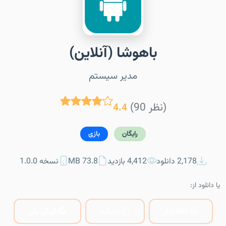
باهوشا (آنلاین)
مدیر سیستم
(90 نظر)
4.4
رایگان
بازی
2,178 دانلود
4,412 بازدید
73.8 MB
نسخه 1.0.0
یا دانلود از:
کافه‌بازار
مایکت
گوگل پلی