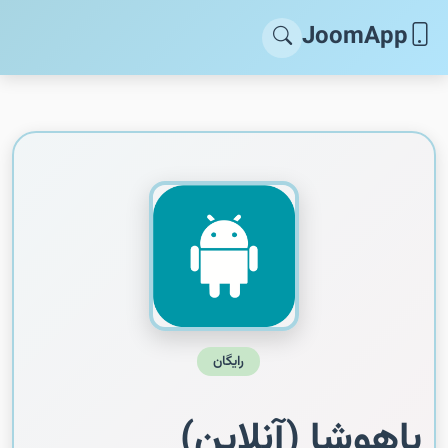
JoomApp
رایگان
باهوشا (آنلاین)