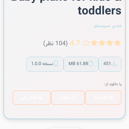
toddlers
مدیر سیستم
4.7
(104 نظر)
451
61.88 MB
نسخه 1.0.0
یا دانلود از:
کافه‌بازار
مایکت
گوگل پلی