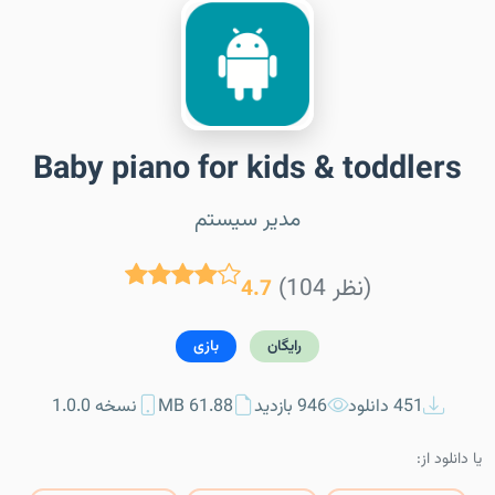
Baby piano for kids & toddlers
مدیر سیستم
(104 نظر)
4.7
رایگان
بازی
451 دانلود
946 بازدید
61.88 MB
نسخه 1.0.0
یا دانلود از: