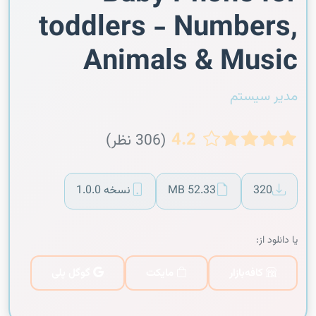
toddlers - Numbers,
Animals & Music
مدیر سیستم
4.2
(306 نظر)
320
52.33 MB
نسخه 1.0.0
یا دانلود از:
کافه‌بازار
مایکت
گوگل پلی