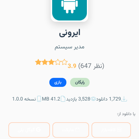
ایرونی
مدیر سیستم
(647 نظر)
3.9
رایگان
بازی
1,729 دانلود
3,528 بازدید
41.2 MB
نسخه 1.0.0
یا دانلود از:
کافه‌بازار
مایکت
گوگل پلی