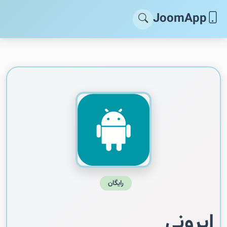
JoomApp
رایگان
ایرونی