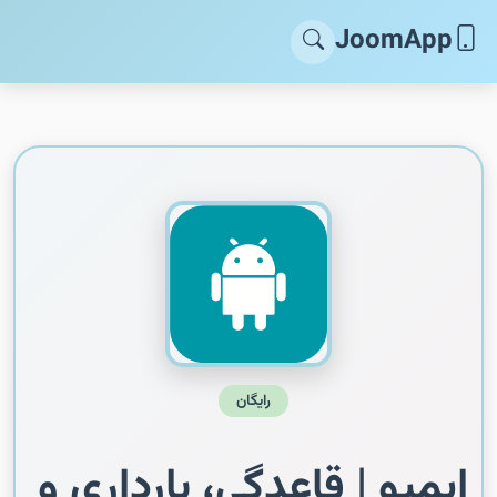
JoomApp
رایگان
ایمپو | قاعدگی، بارداری و