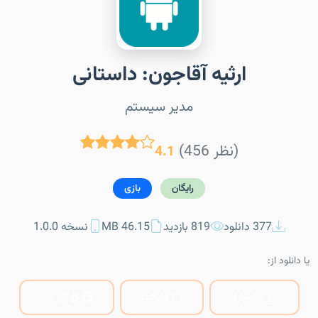
ارثیه آقاجون: داستانی
مدیر سیستم
(456 نظر)
4.1
رایگان
بازی
377 دانلود
819 بازدید
46.15 MB
نسخه 1.0.0
یا دانلود از:
کافه‌بازار
مایکت
گوگل پلی