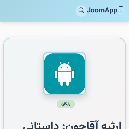
JoomApp
رایگان
ارثیه آقاجون: داستانی