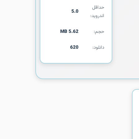
حداقل
5.0
اندروید:
حجم:
5.62 MB
دانلود:
620