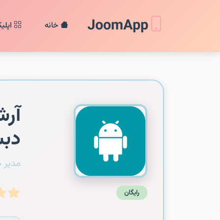
JoomApp
خانه
اپلی
آرش
دبس
مدیر 
رایگان