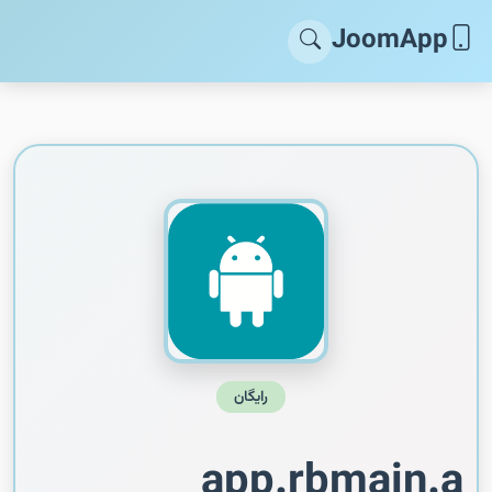
JoomApp
رایگان
app.rbmain.a