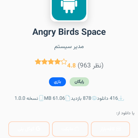
Angry Birds Space
مدیر سیستم
(963 نظر)
4.8
رایگان
بازی
416 دانلود
878 بازدید
61.06 MB
نسخه 1.0.0
یا دانلود از:
کافه‌بازار
مایکت
گوگل پلی