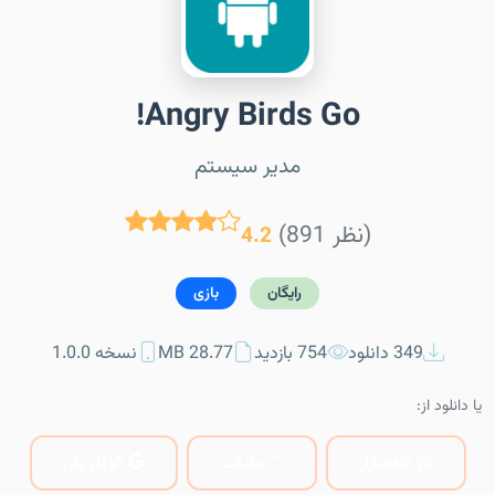
Angry Birds Go!
مدیر سیستم
(891 نظر)
4.2
رایگان
بازی
349 دانلود
754 بازدید
28.77 MB
نسخه 1.0.0
یا دانلود از:
کافه‌بازار
مایکت
گوگل پلی