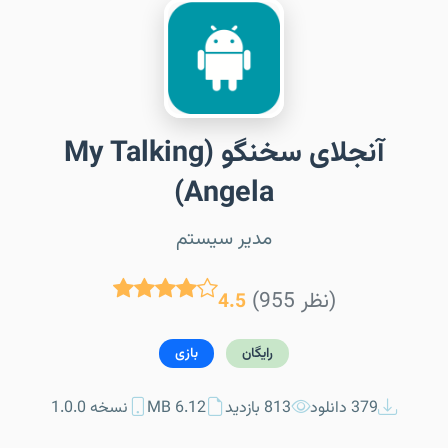
آنجلای سخنگو (My Talking
Angela)
مدیر سیستم
(955 نظر)
4.5
رایگان
بازی
379 دانلود
813 بازدید
6.12 MB
نسخه 1.0.0