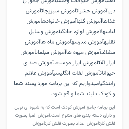
اهلی‏آموزش حیوانات وحشی‏آموزش جانوران
دریا‏آموزش حشرات‏آموزش سبزیجات‏آموزش
غذاها‏آموزش گلها‏آموزش خانواده‏آموزش
لباسها‏آموزش لوازم خانگی‏آموزش وسایل
نقلیه‏آموزش مدرسه‏آموزش ماه ها‏آموزش
مشاغل‏آموزش میوه ها‏آموزش مبلمان‏آموزش
ابزار آلات‏آموزش ابزار موسیقی‏آموزش صدای
حیوانات‏آموزش لغات انگلیسی‏آموزش علائم
رانندگی‏امیدواریم که این برنامه مورد پسند شما
و کودک دلبند شما واقع شود.
‏‏این برنامه جامع آموزش کودک است که به شیوه ای نوین
و دارای دسته بندی های متنوع است.‏آموزش الفبا بصورت
فلش کارت‏آموزش اعداد بصورت فلش کارت‏آموزش