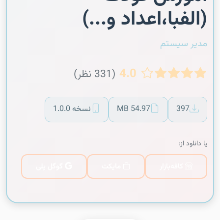
(الفبا،اعداد و...)
مدیر سیستم
4.0
(331 نظر)
397
54.97 MB
نسخه 1.0.0
یا دانلود از:
کافه‌بازار
مایکت
گوگل پلی