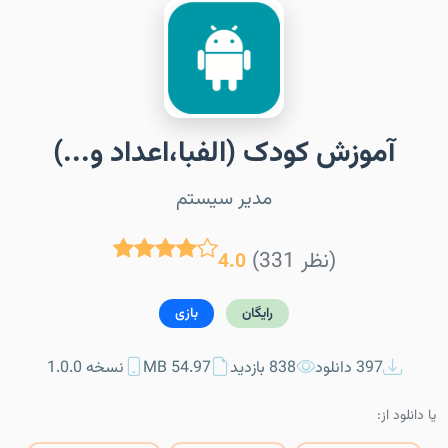
آموزش کودک (الفبا،اعداد و...)
مدیر سیستم
(331 نظر)
4.0
رایگان
بازی
397 دانلود
838 بازدید
54.97 MB
نسخه 1.0.0
یا دانلود از: