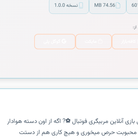
60
74.56 MB
نسخه 1.0.0
از:
کافه‌بازار
مایکت
گوگل پلی
بازی آنلاین مربیگری فوتبال ⚽️‏? اگه از اون دسته هوادار
م محبوبت حرص میخوری و هیچ کاری هم از دستت