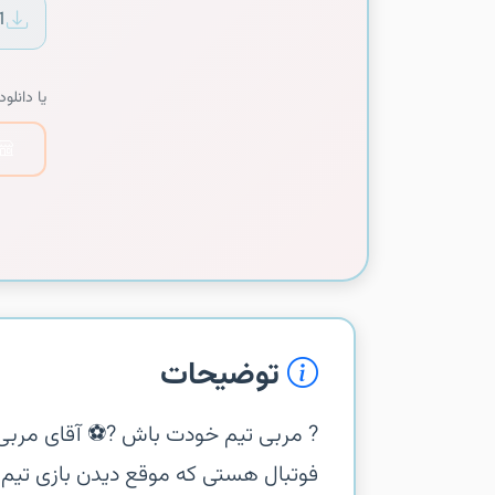
1
یا دانلود 
توضیحات
‏‏? مربی تیم خودت باش ?‏⚽️ آقای مربی 
فوتبال هستی که موقع دیدن بازی تی