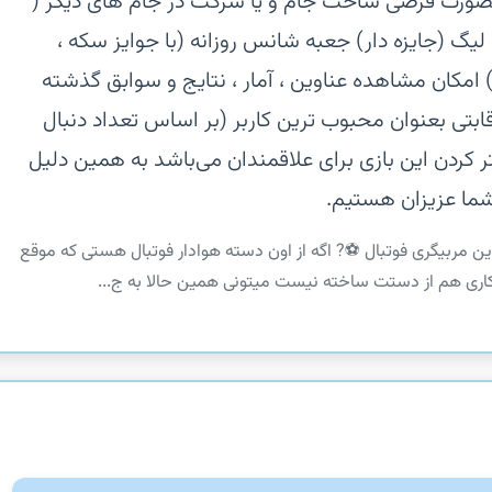
 بصورت قرضی‏ ساخت جام و یا شرکت در جام های دیگر (
لیگ (جایزه دار)‏ جعبه شانس روزانه (با جوایز سکه ،
 امکان مشاهده عناوین ، آمار ، نتایج و سوابق گذشته
قابتی بعنوان محبوب ترین کاربر (بر اساس تعداد دنبال
 کردن این بازی برای علاقمندان می‌باشد به همین دلیل
شما عزیزان هستیم.
این مربیگری فوتبال ⚽️‏? اگه از اون دسته هوادار فوتبال هستی که موقع
ری هم از دستت ساخته نیست میتونی همین حالا به ج...