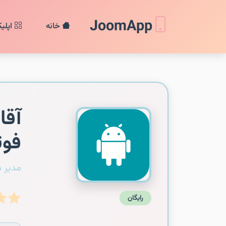
JoomApp
خانه
اپلی
آقا
فوت
مدیر 
رایگان