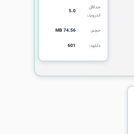
حداقل
5.0
اندروید:
حجم:
74.56 MB
دانلود:
601