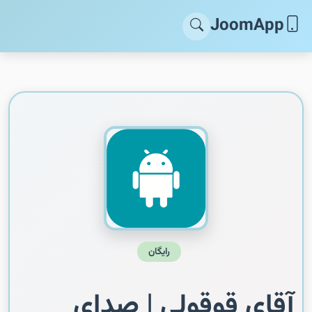
JoomApp
رایگان
آقای قوقولی | صدای