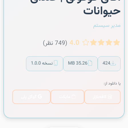
حیوانات
مدیر سیستم
4.0
(749 نظر)
424
35.26 MB
نسخه 1.0.0
یا دانلود از:
کافه‌بازار
مایکت
گوگل پلی