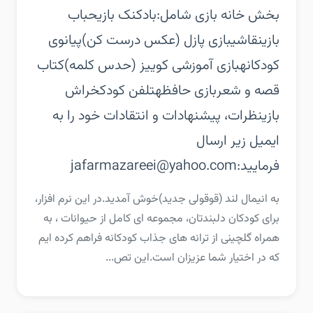
بخش خانه بازی شامل:‏بادکنک بازی‏حباب
بازی‏نقاشی‏بازی پازل (عکس درست کن)‏پیانوی
کودکانه‏بازی آموزشی کوییز (حدس کلمه)‏کتاب
قصه و شعر‏بازی حافظه‏تلفن کودک‏خراش
بازی‏نظرات، پیشنهادات و انتقادات خود را به
ایمیل زیر ارسال
فرمایید:‏jafarmazareei@yahoo.com
‏‏به انیمال لند (قوقولی جدید)خوش آمدید.‏در این نرم افزار،
برای کودکان دلبندتان، مجموعه ای کامل از حیوانات ، به
همراه گلچینی از ترانه های جذاب کودکانه فراهم کرده ایم
که در اختیار شما عزیزان است.‏این تص...