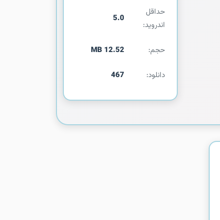
حداقل
5.0
اندروید:
حجم:
12.52 MB
دانلود:
467