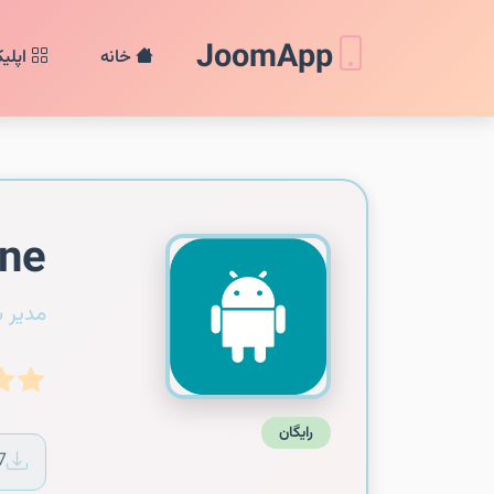
JoomApp
خانه
اپلی
ine
مدیر 
رایگان
7