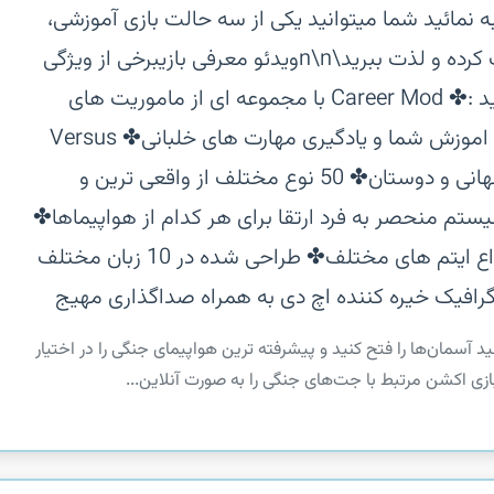
 نمائید شما میتوانید یکی از سه حالت بازی آموزشی،
جنگ های هوایی و چند نفره را انتخاب کرده و لذت ببرید\n\nویدئو معرفی بازی‏برخی از ویژگی
های بازی Air Combat: Online اندروید :‏✤ Career Mod با مجموعه ای از ماموریت های
چالش برانگیز‏✤ Survival Mode برای اموزش شما و یادگیری مهارت های خلبانی‏✤ Versus
Mode برای مبارزات آنلاین با کاربران جهانی و دوستان‏✤ 50 نوع مختلف از واقعی ترین و
ترین هواپیمهای جنگنده‏✤ 16 سیستم منحصر به فرد ارتقا برای هر کدام از هواپیماها‏✤
امکان سفارشی سازی جنگنده ها با انواع ایتم های مختلف‏✤ طراحی شده در 10 زبان مختلف
 گرافیک خیره کننده اچ دی به همراه صداگذاری مهیج
Air Combat Ol Team Match می‌توانید آسمان‌ها را فتح کنید و پیشرفته ترین هواپیمای جنگی را در اختیار
ازی اکشن مرتبط با جت‌های جنگی را به صورت آنلاین...