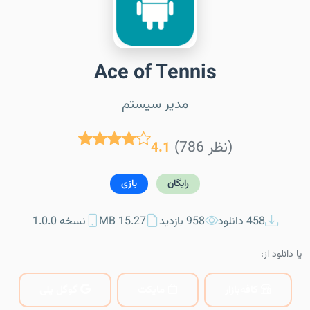
Ace of Tennis
مدیر سیستم
(786 نظر)
4.1
رایگان
بازی
458 دانلود
958 بازدید
15.27 MB
نسخه 1.0.0
یا دانلود از:
کافه‌بازار
مایکت
گوگل پلی